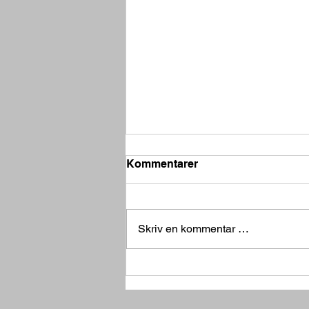
Kommentarer
Skriv en kommentar …
Dette bør du gjøre før
ferieturen