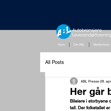
Hjem
Om ABL
Medlemmer
All Posts
ABL Presse
28. ap
Her går 
Bileiere i storbyene o
tall. Der folketallet 