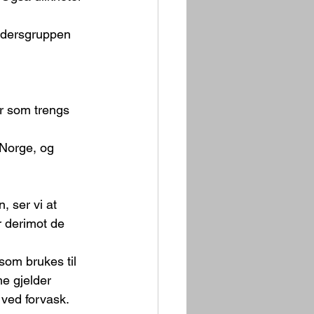
ldersgruppen 
er som trengs 
 Norge, og 
, ser vi at 
r derimot de 
 som brukes til 
me gjelder 
 ved forvask.