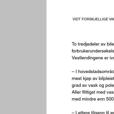
VIDT FORSKJELLIGE VANER
To tredjedeler av bil
forbrukerundersøkels
Vestlendingene er iv
– I hovedstadsområd
mest kjøp av bilpleie
grad av vask og poler
Aller flittigst med va
med mindre enn 5000 
– Lettere tilgang til