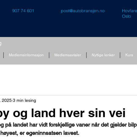
907 74 601
post@autobransjen.no
Hovfare
Oslo
Medlemsinformasjon
Medlemsavtaler
Nyttige lenker
Kurs
r. 2025
3 min lesing
by og land hver sin vei
g på landet har vidt forskjellige vaner når det gjelder bil
er høyest, er egeninnsatsen lavest.