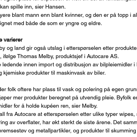
e kan spille inn, sier Hansen.
ere blant mann enn blant kvinner, og den er på topp i a
lignet med både de som er yngre og eldre.
 varierer
y og land gir også utslag i etterspørselen etter produkt
n, ifølge Thomas Melby, produktsjef i Autocare AS.
 ledende innen import og distribusjon av bilpleiemidler i
g kjemiske produkter til maskinvask av biler.
er folk oftere har plass til vask og polering på egen grunn
kjøper mer produkter beregnet på utvendig pleie. Byfolk e
idler for å holde kupéen ren, sier Melby.
all fra Autocare at etterspørselen etter ulike typer wipes,
ing av overflater, har økt sterkt de siste årene. Det sam
v bremsestøv og metallpartikler, og produkter til skumming