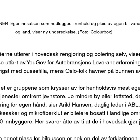
: Egeninnsatsen som nedlegges i renhold og pleie av egen bil varie
og land, viser ny undersøkelse. (Foto: Colourbox)
eierne utfører i hovedsak rengjøring og polering selv, vise
e utført av YouGov for Autobransjens Leverandørforening
rigst med pussefilla, mens Oslo-folk havner på bunnen a
et er gruppene som krysser av for henholdsvis mest ege
tjenester omtrent jevnstore. Jo mindre by eller tettsted, 
ing for egen hånd, sier Arild Hansen, daglig leder i ABL.
skesaker og mikrofiberklut er bileiere bosatt i landlige om
innbyggere. Her svarer åtte av ti at de i hovedsak gjør 
 en egnet plass for bilpussen er nok en del av forklaringen