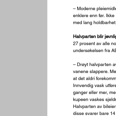
– Moderne pleiemidler
enklere enn før. Ikke
med lang holdbarhet, 
Halvparten blir jevnl
27 prosent av alle nor
undersøkelsen fra ABL
– Drøyt halvparten av
vanene slappere. Mer 
at det aldri forekomm
Innvendig vask utføre
ganger eller mer, men
kupeen vaskes sjeldn
Halvparten av bileiern
disse svarer bare 14 p