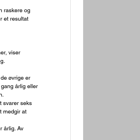
n raskere og 
 et resultat 
er, viser 
ig.
 de øvrige er 
gang årlig eller 
n.
t svarer seks 
t medgir at 
 årlig. Av 