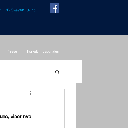
t 17B Skøyen, 0275
Presse
Forvaltningsportalen
puss, viser nye 