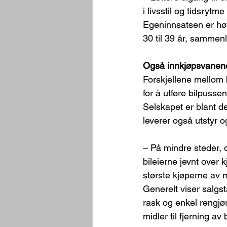
i livsstil og tidsrytm
Egeninnsatsen er høy
30 til 39 år, sammen
Også innkjøpsvanene
Forskjellene mellom b
for å utføre bilpusse
Selskapet er blant de
leverer også utstyr o
– På mindre steder, d
bileierne jevnt over 
største kjøperne av m
Generelt viser salgst
rask og enkel rengjør
midler til fjerning a