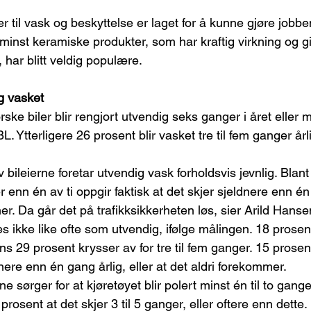
 til vask og beskyttelse er laget for å kunne gjøre jobbe
 minst keramiske produkter, som har kraftig virkning og gir
har blitt veldig populære.
ig vasket
ske biler blir rengjort utvendig seks ganger i året eller m
. Ytterligere 26 prosent blir vasket tre til fem ganger årl
 bileierne foretar utvendig vask forholdsvis jevnlig. Blant
enn én av ti oppgir faktisk at det skjer sjeldnere enn én 
er. Da går det på trafikksikkerheten løs, sier Arild Hanse
s ikke like ofte som utvendig, ifølge målingen. 18 prosen
s 29 prosent krysser av for tre til fem ganger. 15 prosen
ere enn én gang årlig, eller at det aldri forekommer.
e sørger for at kjøretøyet blir polert minst én til to ganger
rosent at det skjer 3 til 5 ganger, eller oftere enn dette.