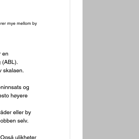
rer mye mellom by 
r en 
 (ABL). 
v skalaen.
ninnsats og 
desto høyere 
råder eller by 
jobben selv.
. Også ulikheter 