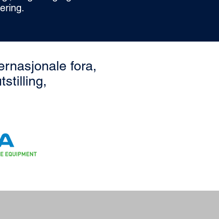
ering.
ernasjonale fora,
stilling,