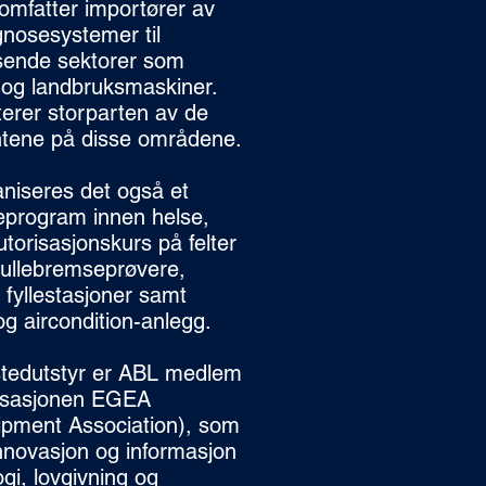
omfatter importører av
gnosesystemer til
nsende sektorer som
 og landbruksmaskiner.
rer storparten av de
ntene på disse områdene.
aniseres det også et
program innen helse,
utorisasjonskurs på felter
 rullebremseprøvere,
fyllestasjoner samt
g aircondition-anlegg.
tedutstyr er ABL medlem
nisasjonen EGEA
pment Association), som
innovasjon og informasjon
i, lovgivning og