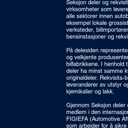
Seksjon deler og rekvisi
virksomheter som leverer
alle sektorer innen auto
eksempel lokale grossist
verksteder, bilimportøre
bensinstasjoner og rekvis
På delesiden represent
og velkjente produsenter
bilfabrikkene. I henhold ti
deler ha minst samme k
originaldeler. Rekvisita-
leverandører av utstyr og 
kjemikalier og lakk.
Gjennom Seksjon deler o
medlem i den internasjo
FIGIEFA (Automotive Aft
som arbeider for å sikre f