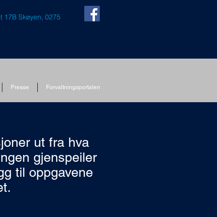
t 17B Skøyen, 0275
Presse
Forvaltningsportalen
joner ut fra hva
lingen gjenspeiler
egg til oppgavene
et.