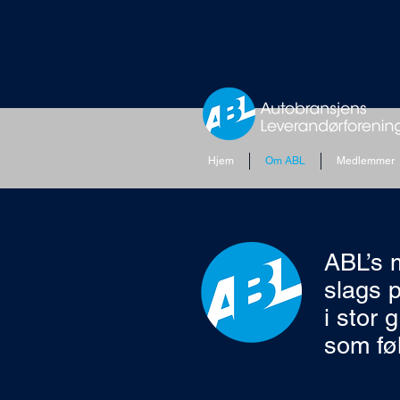
Hjem
Om ABL
Medlemmer
ABL’s m
slags p
i stor 
som fø