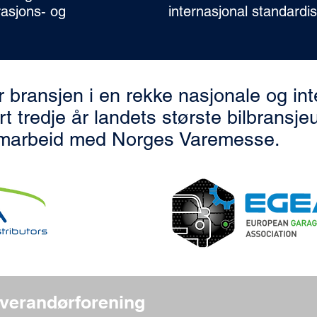
asjons- og
internasjonal standardis
 bransjen i en rekke nasjonale og int
 tredje år landets største bilbransjeut
amarbeid med Norges Varemesse.
verandørforening