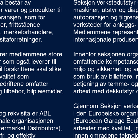
ta består av
Seksjon Verkstedutstyr 
 varer og produkter til
maskiner, utstyr og dia
bransjen, som for
autobransjen og tilgre
er, frittstående
verksteder for anleggs-
r, merkeforhandlere,
Medlemmene represente
itaforretninger.
internasjonale produse
erer medlemmene store
Innenfor seksjonen org
 som også leverer til
omfattende kompetanse
l forskriftene skal slike
miljø og sikkerhet, og a
valitet som
som bruk av billøftere,
bedriftene omfatter
betjening av tømme- og 
tilbehør, bilpleiemidler,
arbeid med dekkutstyr o
Gjennom Seksjon verks
g rekvisita er ABL
i den Europeiske orga
nale organisasjonen
(European Garage Equi
ermarket Distributors),
arbeider med kvalitet, 
ri og effektiv
innen områdene teknolog