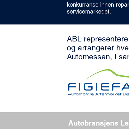
konkurranse innen repar
servicemarkedet.
ABL representerer
og arrangerer hvert
Automessen, i s
Autobransjens Le