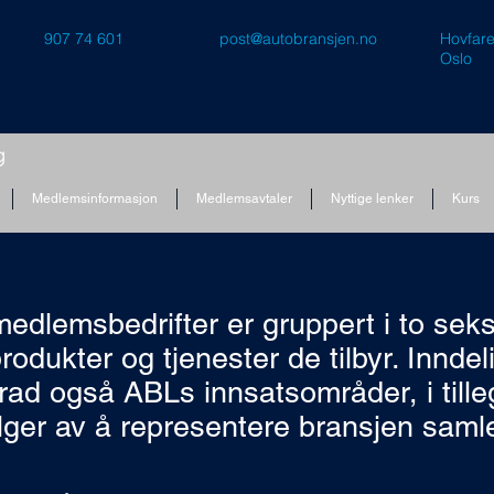
907 74 601
post@autobransjen.no
Hovfare
Oslo
Medlemsinformasjon
Medlemsavtaler
Nyttige lenker
Kurs
edlemsbedrifter er gruppert i to seks
rodukter og tjenester de tilbyr. Innde
grad også ABLs innsatsområder, i till
lger av å representere bransjen saml