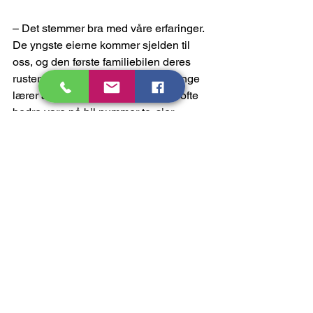
– Det stemmer bra med våre erfaringer. 
De yngste eierne kommer sjelden til 
oss, og den første familiebilen deres 
ruster gjerne opp for dem. Men mange 
lærer av en slik erfaring, og de tar ofte 
bedre vare på bil nummer to, sier 
Øystein Faugli. 
Kontaktperson: 
Arild Hansen, daglig leder i 
Autobransjens Leverandørforening 
(ABL), telefon 907 74 601 