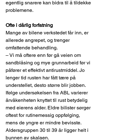
egentlig snarere kan bidra til å tildekke 
problemene. 
Ofte i dårlig forfatning 
Mange av bilene verkstedet får inn, er 
allerede angrepet, og trenger 
omfattende behandling. 
– Vi må oftere enn før gå veien om 
sandblåsing og mye grunnarbeid før vi 
påfører et effektivt antirustmiddel. Jo 
lenger tid rusten har fått tære på 
understellet, desto større blir jobben. 
Ifølge undersøkelsen fra ABL varierer 
årvåkenheten knyttet til rust betydelig 
med eierens alder. Eldre bilister sørger 
oftest for rutinemessig oppfølging, 
mens de yngre er mindre bevisste. 
Aldersgruppen 30 til 39 år ligger helt i 
bunnen av skalaen. 